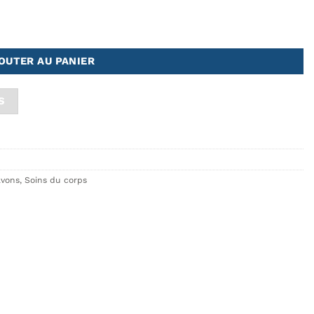
ne d'hiver EDITION LIMITÉE
OUTER AU PANIER
S
vons
,
Soins du corps