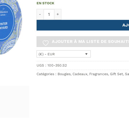
EN STOCK
quantité de Paquet de savon et de bougies Vig
AJ
AJOUTER À MA LISTE DE SOUHAIT
(€) - EUR
UGS :
100-350.S2
Catégories :
Bougies
,
Cadeaux
,
Fragrances
,
Gift Set
,
Sa