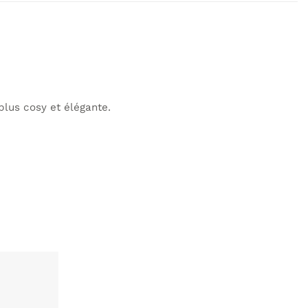
lus cosy et élégante.
AJOUTER
À MA