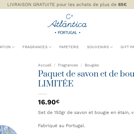
LIVRAISON GRATUITE pour les achats de plus de
65€
ATION
FRAGRANCES
PAPETERIE
SOUVENIRS
GIFT P
Accueil
/
Fragrances
/
Bougies
Paquet de savon et de bo
AJOUTER
LIMITÉE
À MA
LISTE DE
SOUHAITS
16.90
€
Set de 150gr de savon et bougie en étain, v
Fabriqué au Portugal.