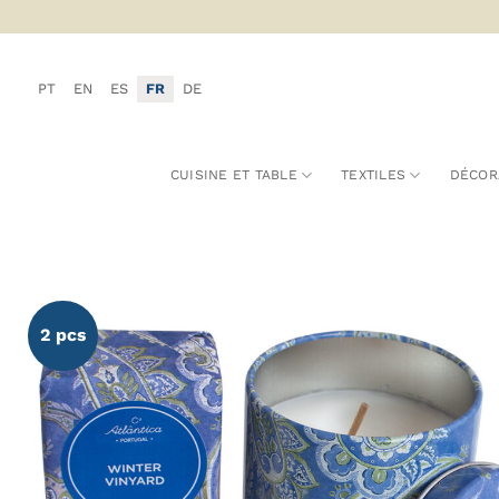
Passer
au
contenu
PT
EN
ES
FR
DE
CUISINE ET TABLE
TEXTILES
DÉCOR
2 pcs