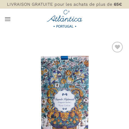
Passer
LIVRAISON GRATUITE pour les achats de plus de
65€
au
contenu
AJOUTER
À MA
LISTE DE
SOUHAITS