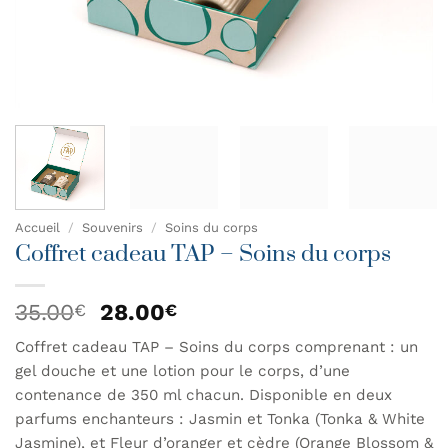
Accueil
/
Souvenirs
/
Soins du corps
Coffret cadeau TAP – Soins du corps
Le
Le
35.00
28.00
€
€
prix
prix
Coffret cadeau TAP – Soins du corps comprenant : un
initial
actuel
gel douche et une lotion pour le corps, d’une
était :
est :
35.00€.
28.00€.
contenance de 350 ml chacun. Disponible en deux
parfums enchanteurs : Jasmin et Tonka (Tonka & White
Jasmine), et Fleur d’oranger et cèdre (Orange Blossom &