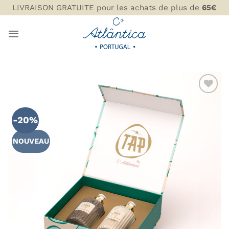
Passer
LIVRAISON GRATUITE pour les achats de plus de
65€
au
contenu
AJOUTER
À MA
-20%
LISTE DE
SOUHAITS
NOUVEAU