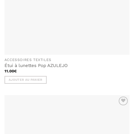
ACCESSOIRES TEXTILES
Étui à lunettes Pop AZULEJO
11.00
€
AJOUTER AU PANIER
AJOUTER
À MA
LISTE DE
SOUHAITS