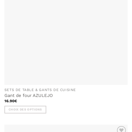
SETS DE TABLE & GANTS DE CUISINE
Gant de four AZULEJO
16.90
€
CHOIX DES OPTIONS
Ce
produit
a