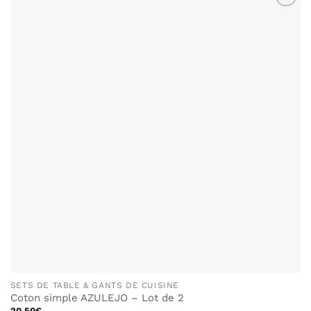
plusieurs
AJOUTER
variations.
À MA
Les
LISTE DE
options
SOUHAITS
peuvent
être
choisies
sur
la
page
du
produit
SETS DE TABLE & GANTS DE CUISINE
Coton simple AZULEJO – Lot de 2
20.50
€