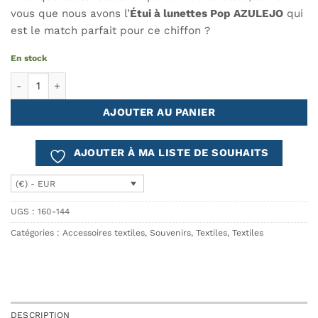
vous que nous avons l’
Étui à lunettes Pop AZULEJO
qui
est le match parfait pour ce chiffon ?
En stock
quantité de Chiffon en Microfibre Pop AZULEJO
AJOUTER AU PANIER
AJOUTER À MA LISTE DE SOUHAITS
(€) - EUR
UGS :
160-144
Catégories :
Accessoires textiles
,
Souvenirs
,
Textiles
,
Textiles
DESCRIPTION