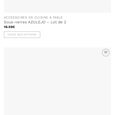
ACCESSOIRES DE CUISINE & TABLE
Sous-verres AZULEJO – Lot de 2
18.50
€
CHOIX DES OPTIONS
Ce
produit
a
plusieurs
AJOUTER
variations.
À MA
Les
LISTE DE
options
SOUHAITS
peuvent
être
choisies
sur
la
page
du
produit