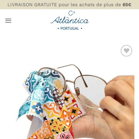
Passer
LIVRAISON GRATUITE pour les achats de plus de
65€
au
contenu
AJOUTER
À MA
LISTE DE
SOUHAITS