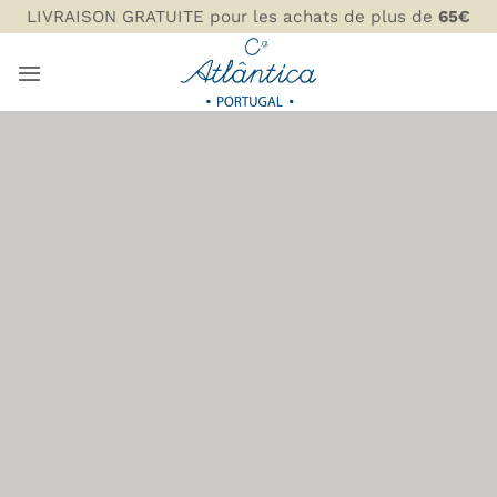
Passer
LIVRAISON GRATUITE pour les achats de plus de
65€
au
contenu
PLATS, BOLS ET
PLANCHES DE
SERVICE
COMPANHIA ATLÂNTICA