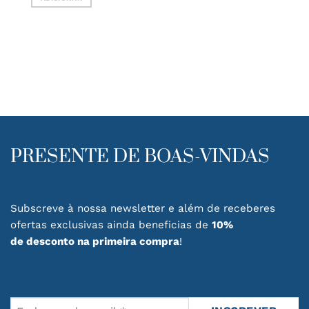
era:
é:
84.00€.
60.00€.
PRESENTE DE BOAS-VINDAS
Subscreve à nossa newsletter e além de receberes
ofertas exclusivas ainda beneficias de
10%
de desconto na primeira compra
!