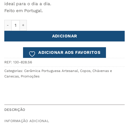
ideal para o dia a dia.
Feito em Portugal.
Quantidade de Caneca Café COSTA Branco - Conjunto de 6
ADICIONAR
ADICIONAR AOS FAVORITOS
REF:
130-828.S6
Categorias:
Cerâmica Portuguesa Artesanal
,
Copos, Chávenas e
Canecas
,
Promoções
DESCRIÇÃO
INFORMAÇÃO ADICIONAL