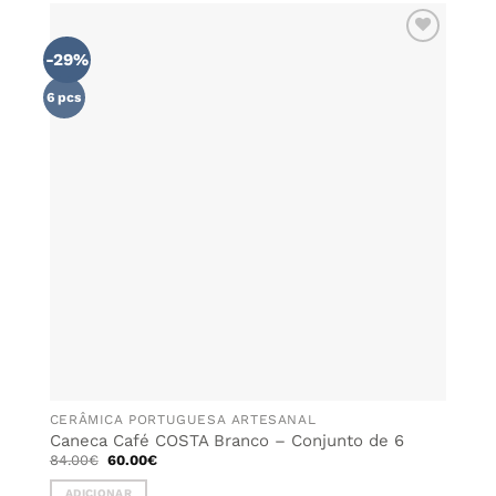
has
multiple
-29%
ADICIONAR
variants.
AOS
The
FAVORITOS
6 pcs
options
may
be
chosen
on
the
product
page
CERÂMICA PORTUGUESA ARTESANAL
Caneca Café COSTA Branco – Conjunto de 6
O
O
84.00
€
60.00
€
preço
preço
original
atual
ADICIONAR