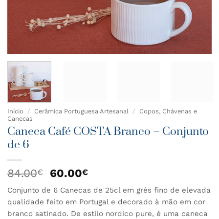
Início
/
Cerâmica Portuguesa Artesanal
/
Copos, Chávenas e
Canecas
Caneca Café COSTA Branco – Conjunto
de 6
O
O
84.00
60.00
€
€
preço
preço
Conjunto de 6 Canecas de 25cl em grés fino de elevada
original
atual
qualidade feito em Portugal e decorado à mão em cor
era:
é:
84.00€.
60.00€.
branco satinado. De estilo nordico pure, é uma caneca