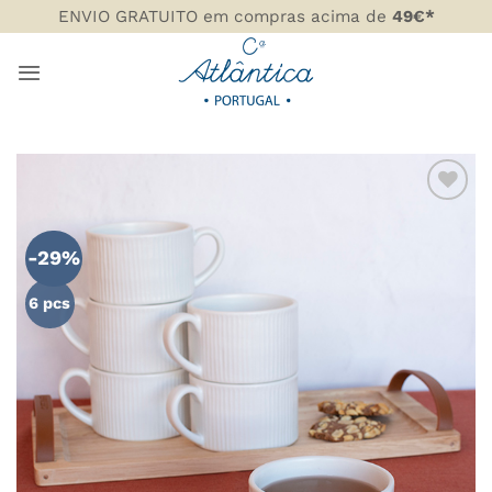
Skip
ENVIO GRATUITO em compras acima de
49€*
to
content
ADICIONAR
AOS
-29%
FAVORITOS
6 pcs