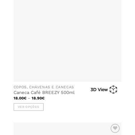
COPOS, CHÁVENAS E CANECAS
Caneca Café BREEZY 500ml
Price
18.00
€
–
18.90
€
range:
18.00€
VER OPÇÕES
through
18.90€
This
product
has
multiple