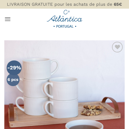
Passer
LIVRAISON GRATUITE pour les achats de plus de
65€
au
contenu
AJOUTER
À MA
-29%
LISTE DE
SOUHAITS
6 pcs