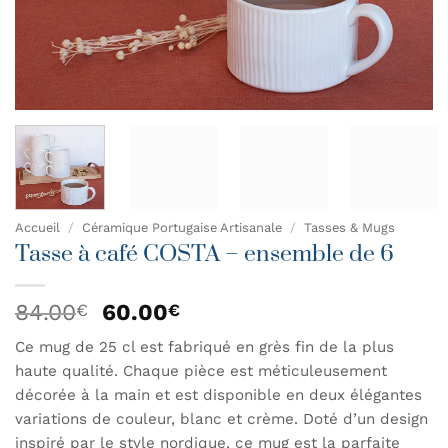
Accueil
/
Céramique Portugaise Artisanale
/
Tasses & Mugs
Tasse à café COSTA – ensemble de 6
Le
Le
84.00
60.00
€
€
prix
prix
Ce mug de 25 cl est fabriqué en grès fin de la plus
initial
actuel
haute qualité. Chaque pièce est méticuleusement
était :
est :
84.00€.
60.00€.
décorée à la main et est disponible en deux élégantes
variations de couleur, blanc et crème. Doté d’un design
inspiré par le style nordique, ce mug est la parfaite