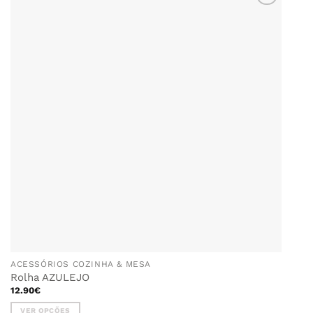
The
options
ADICIONAR
AOS
may
FAVORITOS
be
chosen
on
the
product
page
ACESSÓRIOS COZINHA & MESA
Rolha AZULEJO
12.90
€
VER OPÇÕES