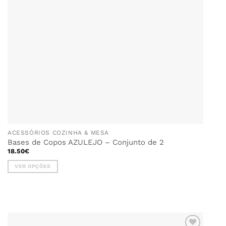
ACESSÓRIOS COZINHA & MESA
Bases de Copos AZULEJO – Conjunto de 2
18.50
€
VER OPÇÕES
This
product
has
multiple
variants.