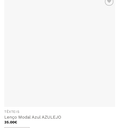
The
options
ADICIONAR
AOS
may
FAVORITOS
be
chosen
on
the
product
page
TÊXTEIS
Lenço Modal Azul AZULEJO
35.00
€