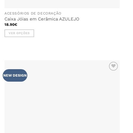
ACESSÓRIOS DE DECORAÇÃO
Caixa Jóias em Cerâmica AZULEJO
18.90
€
VER OPÇÕES
This
product
has
multiple
variants.
The
options
ADICIONAR
NEW DESIGN
AOS
may
FAVORITOS
be
chosen
on
the
product
page