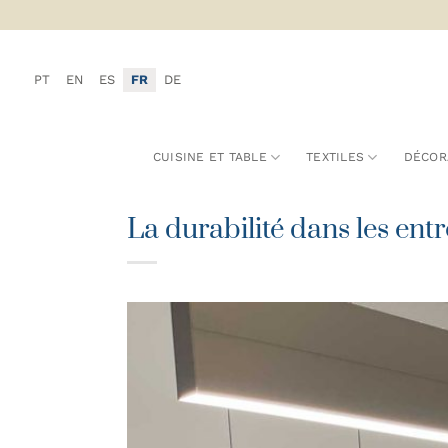
Passer
au
contenu
PT
EN
ES
FR
DE
CUISINE ET TABLE
TEXTILES
DÉCOR
La durabilité dans les ent