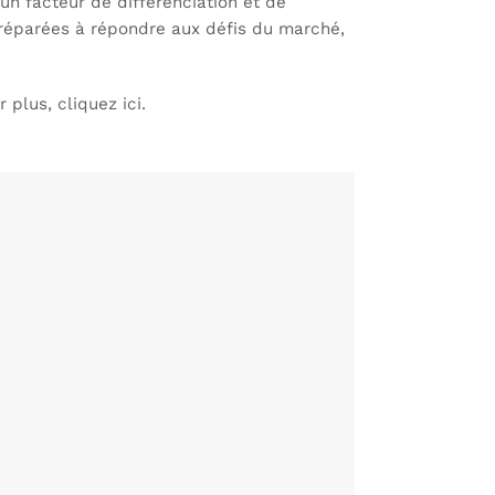
 un facteur de différenciation et de
 préparées à répondre aux défis du marché,
ir plus,
cliquez ici
.