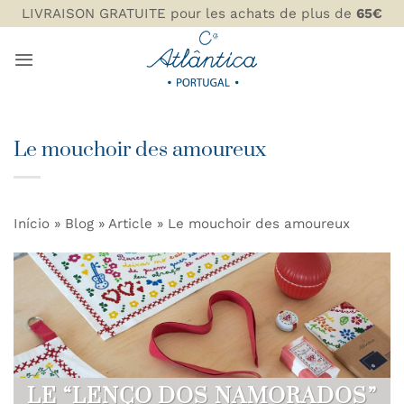
Passer
LIVRAISON GRATUITE pour les achats de plus de
65€
au
contenu
Le mouchoir des amoureux
Início
»
Blog
»
Article
»
Le mouchoir des amoureux
LE “LENÇO DOS NAMORADOS”