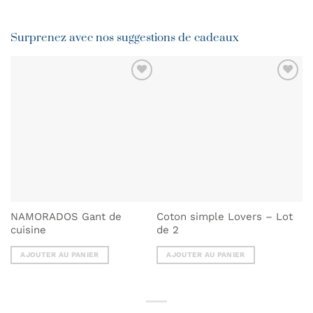
Surprenez avec nos suggestions de cadeaux
AJOUTER
AJOUTER
À MA
À MA
LISTE DE
LISTE DE
SOUHAITS
SOUHAITS
NAMORADOS Gant de
Coton simple Lovers – Lot
Ta
cuisine
de 2
N
AJOUTER AU PANIER
AJOUTER AU PANIER