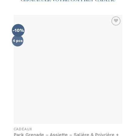
-10%
AJOUTER
À MA
LISTE DE
4 pcs
SOUHAITS
CADEAUX
Pack Grenade – Assiette – Salière & Poivrière +