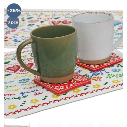
AJOUTER
À MA
-25%
LISTE DE
SOUHAITS
3 pcs