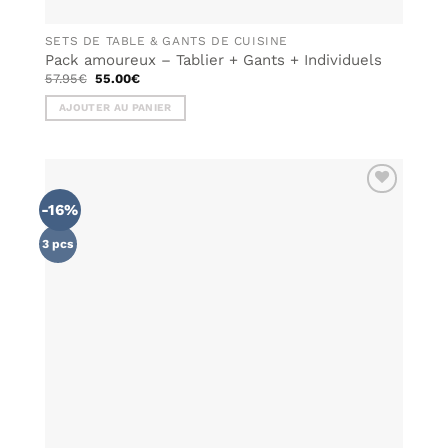
SETS DE TABLE & GANTS DE CUISINE
Pack amoureux – Tablier + Gants + Individuels
Le
Le
57.95
€
55.00
€
prix
prix
initial
actuel
AJOUTER AU PANIER
était :
est :
57.95€.
55.00€.
-16%
AJOUTER
À MA
LISTE DE
3 pcs
SOUHAITS