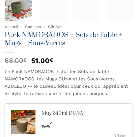
Accueil
/
Cadeaux
/
Gift Set
Pack NAMORADOS – Sets de Table +
Mugs + Sous-Verres
Le
Le
68.00
51.00
€
€
prix
prix
Le Pack NAMORADOS inclut les Sets de Table
initial
actuel
NAMORADOS, les Mugs DUNA et les Sous-verres
était :
est :
68.00€.
51.00€.
AZULEJO — le cadeau idéal pour ceux qui apprécient
le style, le romantisme et les pièces uniques.
Mug 340ml DUNA
€
15.75
Effacer