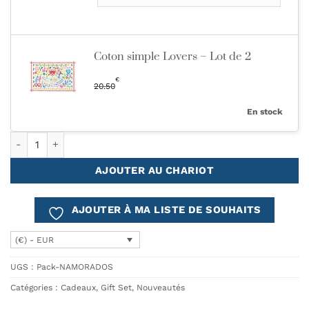
Coton simple Lovers – Lot de 2
€
20.50
En stock
quantité de Pack NAMORADOS – Sets de Table + Mugs + Sous-V
AJOUTER AU CHARIOT
AJOUTER À MA LISTE DE SOUHAITS
(€) - EUR
UGS :
Pack-NAMORADOS
Catégories :
Cadeaux
,
Gift Set
,
Nouveautés