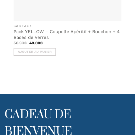
CADEAUX
Pack YELLOW – Coupelle Apéritif + Bouchon + 4
Bases de Verres
Le
Le
56.90
€
48.00
€
prix
prix
initial
actuel
AJOUTER AU PANIER
était :
est :
56.90€.
48.00€.
CADEAU DE
BIENVENUE