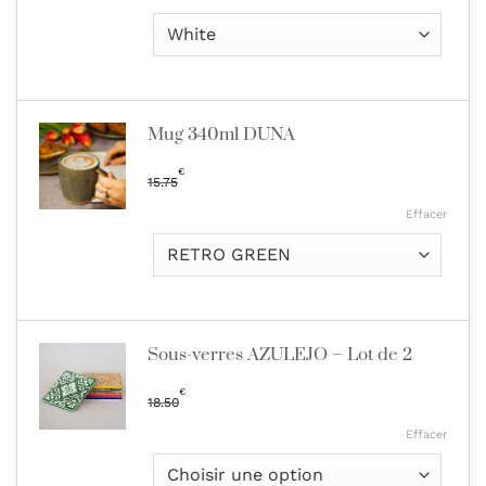
Mug 340ml DUNA
€
15.75
Effacer
Sous-verres AZULEJO – Lot de 2
€
18.50
Effacer