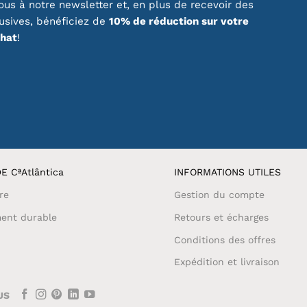
us à notre newsletter et, en plus de recevoir des
lusives, bénéficiez de
10% de réduction sur votre
chat
!
E CªAtlântica
INFORMATIONS UTILES
re
Gestion du compte
ent durable
Retours et écharges
Conditions des offres
Expédition et livraison
US