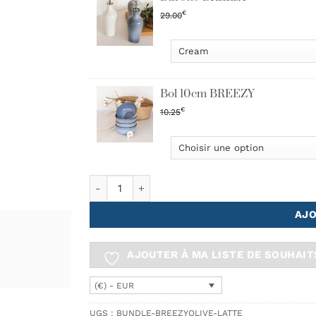
€
29.00
Bol 10cm BREEZY
€
10.25
quantité de Bouteille D’huile D’olive + Bol BREE
AJO
AJOUTER À MA LISTE DE SOUHAIT
(€) - EUR
UGS :
BUNDLE-BREEZYOLIVE-LATTE