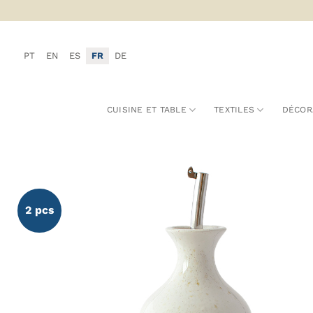
Passer
au
contenu
PT
EN
ES
FR
DE
CUISINE ET TABLE
TEXTILES
DÉCOR
2 pcs