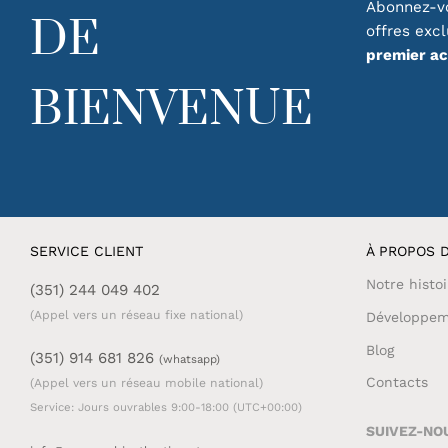
Abonnez-vo
DE
offres exc
premier a
BIENVENUE
SERVICE CLIENT
À PROPOS D
Notre histoi
(351) 244 049 402
(Appel vers un réseau fixe national)
Développem
Blog
(351) 914 681 826
(whatsapp)
Contacts
(Appel vers un réseau mobile national)
Service: Jours ouvrables 9:00-18:00 (UTC+00:00)
SUIVEZ-NO