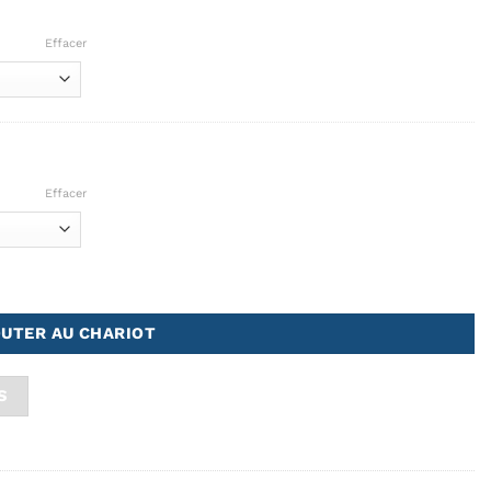
Effacer
Effacer
ZY
UTER AU CHARIOT
S