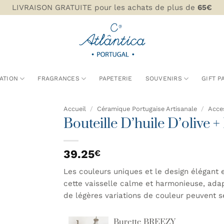
LIVRAISON GRATUITE pour les achats de plus de
65€
ATION
FRAGRANCES
PAPETERIE
SOUVENIRS
GIFT P
Accueil
/
Céramique Portugaise Artisanale
/
Acces
Bouteille D’huile D’olive
AJOUTER
À MA
39.25
€
LISTE DE
SOUHAITS
Les couleurs uniques et le design élégant
cette vaisselle calme et harmonieuse, adapt
de légères variations de couleur peuvent s
Burette BREEZY