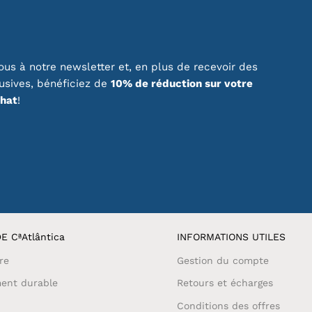
peuvent
être
choisies
sur
us à notre newsletter et, en plus de recevoir des
la
page
lusives, bénéficiez de
10% de réduction sur votre
du
chat
!
produit
E CªAtlântica
INFORMATIONS UTILES
re
Gestion du compte
ent durable
Retours et écharges
Conditions des offres