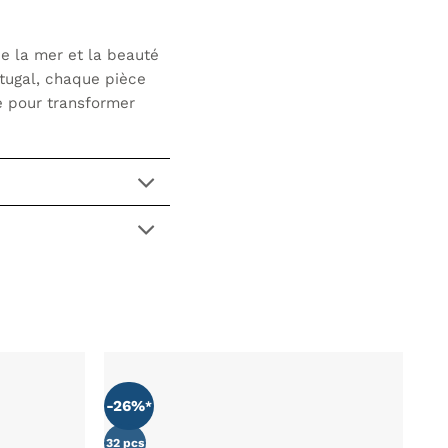
de la mer et la beauté
rtugal, chaque pièce
ue pour transformer
-26%
AJOUTER
AJOUTER
À MA
À MA
LISTE DE
LISTE DE
32 pcs