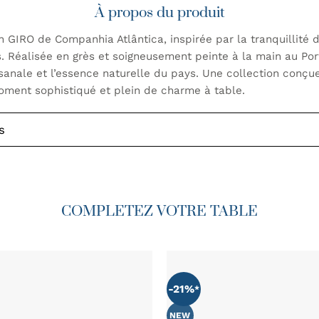
À propos du produit
n GIRO de Companhia Atlântica, inspirée par la tranquillité 
. Réalisée en grès et soigneusement peinte à la main au Po
tisanale et l’essence naturelle du pays. Une collection conç
ment sophistiqué et plein de charme à table.
s
COMPLETEZ VOTRE TABLE
-21%
AJOUTER
À MA
LISTE DE
NEW