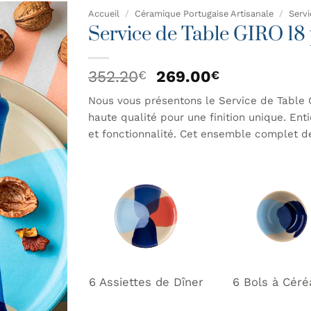
Accueil
/
Céramique Portugaise Artisanale
/
Servi
Service de Table GIRO 18 
AJOUTER
À MA
Le
Le
352.20
269.00
€
€
LISTE DE
prix
prix
SOUHAITS
Nous vous présentons le Service de Table 
initial
actuel
haute qualité pour une finition unique. Enti
était :
est :
352.20€.
269.00€.
et fonctionnalité. Cet ensemble complet d
6 Assiettes de Dîner
6 Bols à Céré