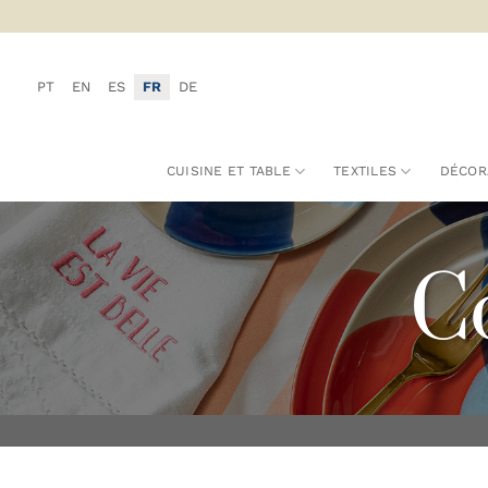
Passer
au
contenu
PT
EN
ES
FR
DE
CUISINE ET TABLE
TEXTILES
DÉCOR
C