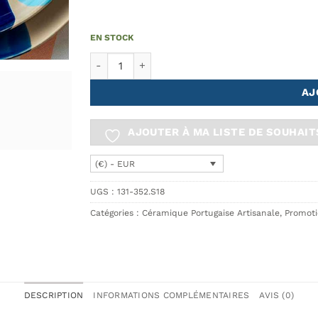
EN STOCK
quantité de Service de Table GIRO 18 pièces
AJ
AJOUTER À MA LISTE DE SOUHAIT
(€) - EUR
UGS :
131-352.S18
Catégories :
Céramique Portugaise Artisanale
,
Promoti
DESCRIPTION
INFORMATIONS COMPLÉMENTAIRES
AVIS (0)