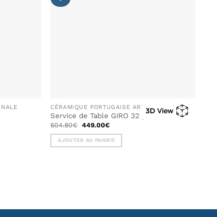
SOUHAITS
SOUHAITS
ANALE
CÉRAMIQUE PORTUGAISE ARTISANALE
Service de Table GIRO 32 pièces
Le
Le
604.80
€
449.00
€
prix
prix
initial
actuel
AJOUTER AU PANIER
était :
est :
604.80€.
449.00€.