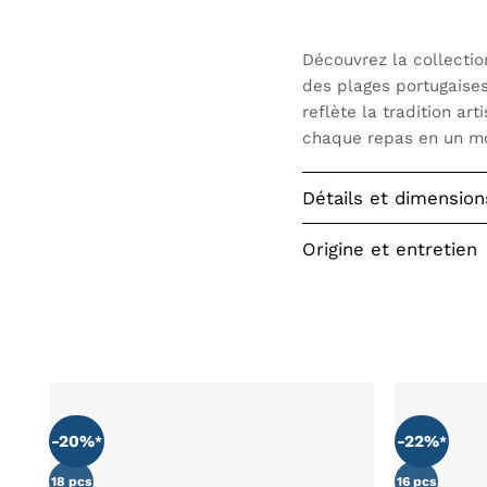
Découvrez la collectio
des plages portugaises
reflète la tradition ar
chaque repas en un mo
Détails et dimension
Origine et entretien
-20%
-22%
AJOUTER
À MA
LISTE DE
18 pcs
16 pcs