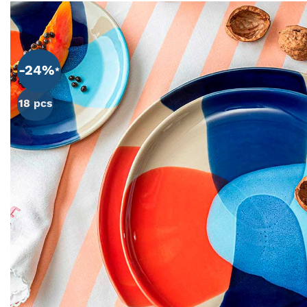
-24%
18 pcs