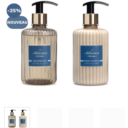
AJOUTER
À MA
-25%
LISTE DE
SOUHAITS
NOUVEAU