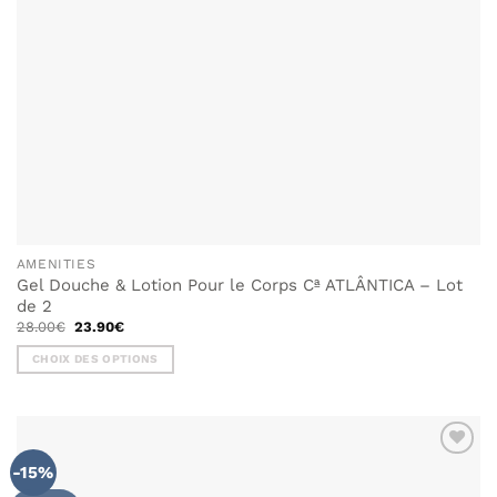
page
du
produit
AMENITIES
Gel Douche & Lotion Pour le Corps Cª ATLÂNTICA – Lot
de 2
Le
Le
28.00
€
23.90
€
prix
prix
initial
actuel
CHOIX DES OPTIONS
était :
est :
28.00€.
23.90€.
Ce
produit
a
plusieurs
-15%
variations.
Les