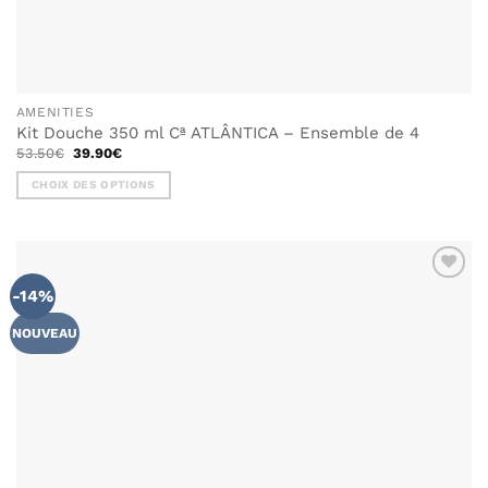
AMENITIES
Kit Douche 350 ml Cª ATLÂNTICA – Ensemble de 4
Le
Le
53.50
€
39.90
€
prix
prix
initial
actuel
CHOIX DES OPTIONS
était :
est :
53.50€.
39.90€.
Ce
produit
a
plusieurs
-14%
variations.
Les
NOUVEAU
options
peuvent
être
choisies
sur
la
page