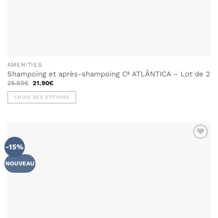
AMENITIES
Shampoing et après-shampoing Cª ATLÂNTICA – Lot de 2
Le
Le
25.50
€
21.90
€
prix
prix
initial
actuel
CHOIX DES OPTIONS
était :
est :
25.50€.
21.90€.
Ce
produit
a
plusieurs
-15%
AJOUTER
variations.
À MA
Les
LISTE DE
NOUVEAU
options
SOUHAITS
peuvent
être
choisies
sur
la