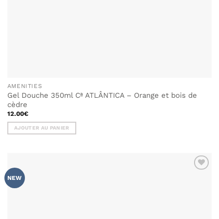
AMENITIES
Gel Douche 350ml Cª ATLÂNTICA – Orange et bois de
cèdre
12.00
€
AJOUTER AU PANIER
AJOUTER
NEW
À MA
LISTE DE
SOUHAITS