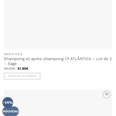
du
produit
AMENITIES
Shampoing et après-shampoing Cª ATLÂNTICA – Lot de 2
– Sage
Le
Le
25.50
€
21.90
€
prix
prix
initial
actuel
AJOUTER AU PANIER
était :
est :
25.50€.
21.90€.
-14%
NOUVEAU