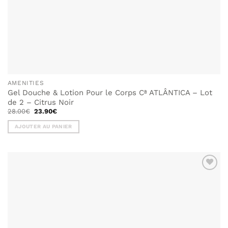
AMENITIES
Gel Douche & Lotion Pour le Corps Cª ATLÂNTICA – Lot
de 2 – Citrus Noir
Le
Le
28.00
€
23.90
€
prix
prix
initial
actuel
AJOUTER AU PANIER
était :
est :
28.00€.
23.90€.