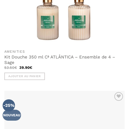
AMENITIES
Kit Douche 350 ml Cª ATLÂNTICA – Ensemble de 4 –
Sage
Le
Le
53.50
€
39.90
€
prix
prix
initial
actuel
AJOUTER AU PANIER
était :
est :
53.50€.
39.90€.
-25%
NOUVEAU