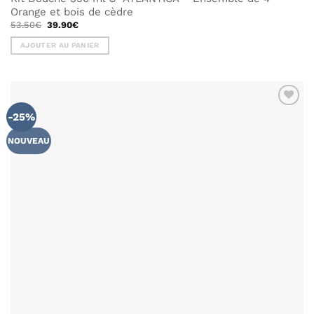
Orange et bois de cèdre
Le
Le
53.50
€
39.90
€
prix
prix
initial
actuel
AJOUTER AU PANIER
était :
est :
53.50€.
39.90€.
-25%
AJOUTER
À MA
LISTE DE
NOUVEAU
SOUHAITS