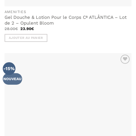
AMENITIES
Gel Douche & Lotion Pour le Corps Cª ATLÂNTICA – Lot
de 2 – Opulent Bloom
Le
Le
28.00
€
23.90
€
prix
prix
initial
actuel
AJOUTER AU PANIER
était :
est :
28.00€.
23.90€.
-15%
NOUVEAU