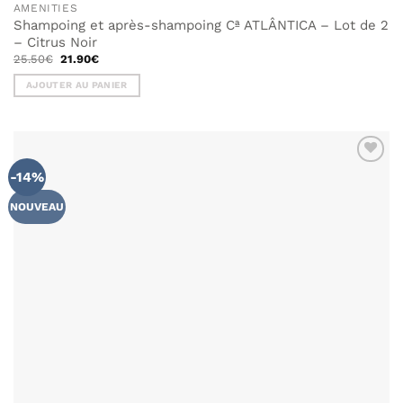
AMENITIES
Shampoing et après-shampoing Cª ATLÂNTICA – Lot de 2
– Citrus Noir
Le
Le
25.50
€
21.90
€
prix
prix
initial
actuel
AJOUTER AU PANIER
était :
est :
25.50€.
21.90€.
-14%
AJOUTER
À MA
LISTE DE
NOUVEAU
SOUHAITS