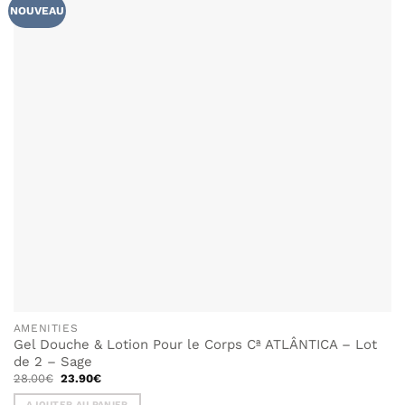
NOUVEAU
options
peuvent
être
choisies
sur
la
page
du
produit
AMENITIES
Gel Douche & Lotion Pour le Corps Cª ATLÂNTICA – Lot
de 2 – Sage
Le
Le
28.00
€
23.90
€
prix
prix
initial
actuel
AJOUTER AU PANIER