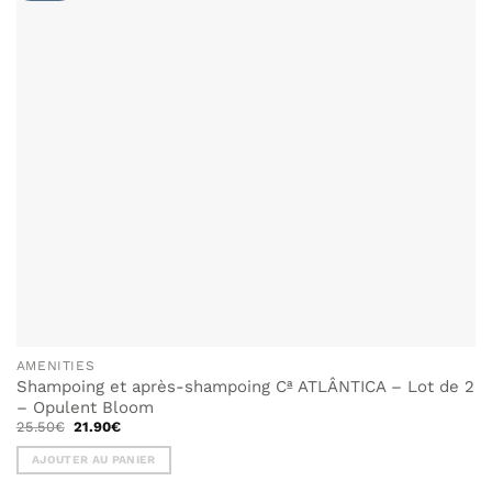
AMENITIES
Shampoing et après-shampoing Cª ATLÂNTICA – Lot de 2
– Opulent Bloom
Le
Le
25.50
€
21.90
€
prix
prix
initial
actuel
AJOUTER AU PANIER
était :
est :
25.50€.
21.90€.