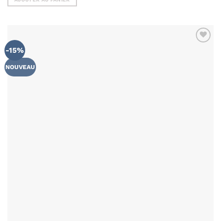
était :
est :
28.00€.
23.90€.
-15%
NOUVEAU