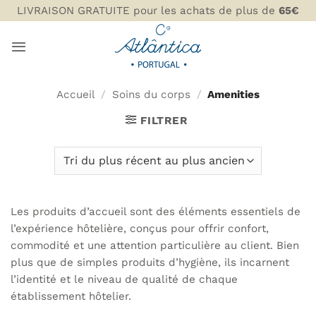
Passer
LIVRAISON GRATUITE pour les achats de plus de
65€
au
contenu
Accueil
/
Soins du corps
/
Amenities
FILTRER
Les produits d’accueil sont des éléments essentiels de
l’expérience hôtelière, conçus pour offrir confort,
commodité et une attention particulière au client. Bien
plus que de simples produits d’hygiène, ils incarnent
l’identité et le niveau de qualité de chaque
établissement hôtelier.