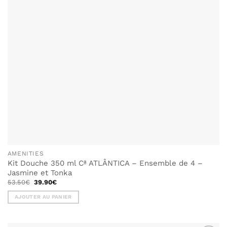
AMENITIES
Kit Douche 350 ml Cª ATLÂNTICA – Ensemble de 4 –
Jasmine et Tonka
Le
Le
53.50
€
39.90
€
prix
prix
initial
actuel
AJOUTER AU PANIER
était :
est :
53.50€.
39.90€.