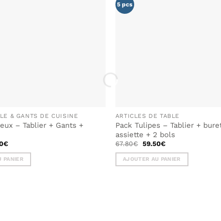
LISTE DE
5 pcs
SOUHAITS
LE & GANTS DE CUISINE
ARTICLES DE TABLE
ux – Tablier + Gants +
Pack Tulipes – Tablier + bure
assiette + 2 bols
Le
Le
Le
0
€
67.80
€
59.50
€
prix
prix
prix
al
actuel
initial
actuel
 PANIER
AJOUTER AU PANIER
 :
est :
était :
est :
5€.
55.00€.
67.80€.
59.50€.