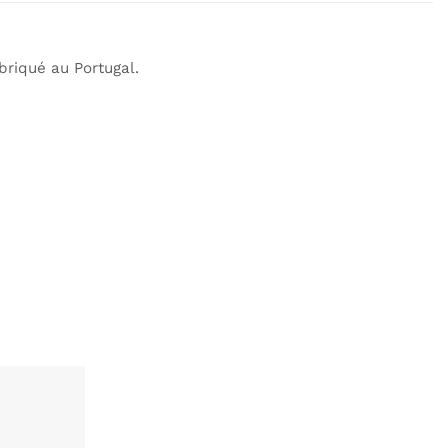
riqué au Portugal.
AJOUTER
À MA