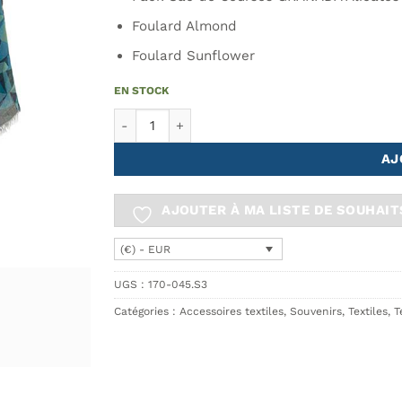
Foulard Almond
Foulard Sunflower
EN STOCK
quantité de Pack Sac de Courses GRANADA Alic
AJ
AJOUTER À MA LISTE DE SOUHAIT
(€) - EUR
UGS :
170-045.S3
Catégories :
Accessoires textiles
,
Souvenirs
,
Textiles
,
T