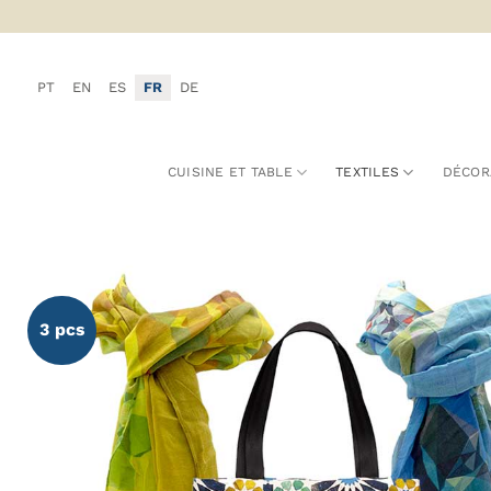
Passer
au
contenu
PT
EN
ES
FR
DE
CUISINE ET TABLE
TEXTILES
DÉCOR
3 pcs