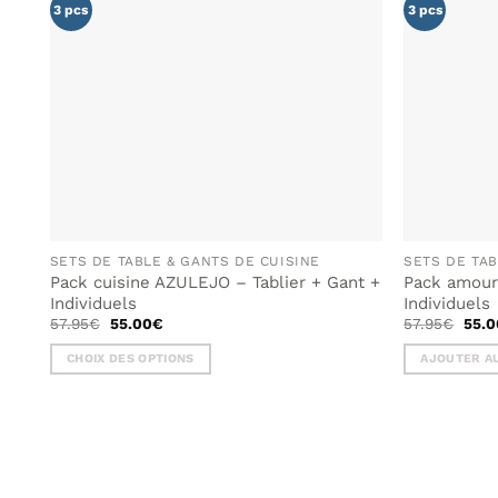
LISTE DE
3 pcs
3 pcs
SOUHAITS
SETS DE TABLE & GANTS DE CUISINE
SETS DE TAB
Pack cuisine AZULEJO – Tablier + Gant +
Pack amoure
Individuels
Individuels
Le
Le
Le
57.95
€
55.00
€
57.95
€
55.0
prix
prix
prix
initial
actuel
initi
CHOIX DES OPTIONS
AJOUTER AU
était :
est :
était
57.95€.
55.00€.
57.9
Ce
produit
a
plusieurs
variations.