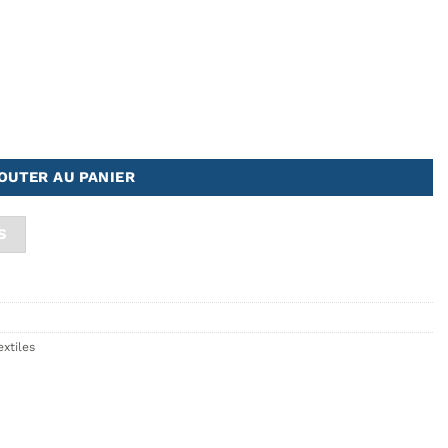
atos - Almond + Foulard Sunflower
OUTER AU PANIER
S
extiles