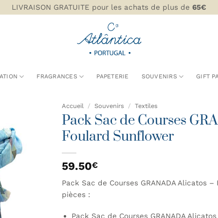
LIVRAISON GRATUITE pour les achats de plus de
65€
ATION
FRAGRANCES
PAPETERIE
SOUVENIRS
GIFT P
Accueil
/
Souvenirs
/
Textiles
Pack Sac de Courses GRA
AJOUTER
Foulard Sunflower
À MA
LISTE DE
SOUHAITS
59.50
€
Pack Sac de Courses GRANADA Alicatos – 
pièces :
Pack Sac de Courses GRANADA Alicatos