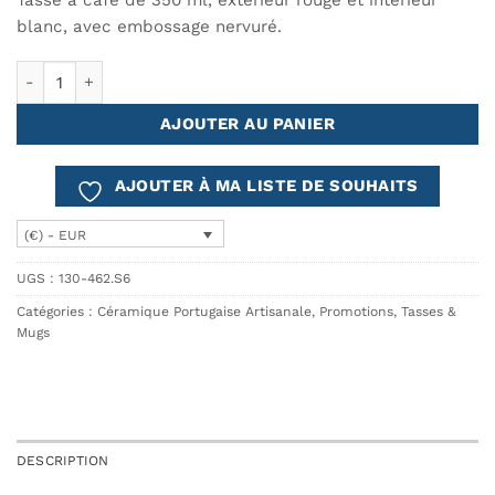
84.00€.
55.00€.
blanc, avec embossage nervuré.
quantité de Tasse à café PLANTOIR - Lot de 6
AJOUTER AU PANIER
AJOUTER À MA LISTE DE SOUHAITS
(€) - EUR
UGS :
130-462.S6
Catégories :
Céramique Portugaise Artisanale
,
Promotions
,
Tasses &
Mugs
DESCRIPTION