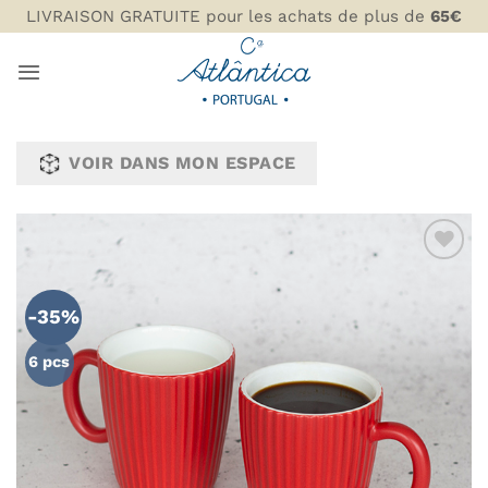
Passer
LIVRAISON GRATUITE pour les achats de plus de
65€
au
contenu
VOIR DANS MON ESPACE
AJOUTER
À MA
-35%
LISTE DE
SOUHAITS
6 pcs