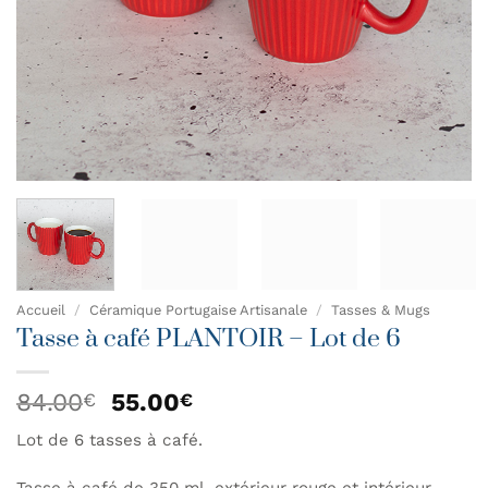
Accueil
/
Céramique Portugaise Artisanale
/
Tasses & Mugs
Tasse à café PLANTOIR – Lot de 6
Le
Le
84.00
55.00
€
€
prix
prix
Lot de 6 tasses à café.
initial
actuel
était :
est :
Tasse à café de 350 ml, extérieur rouge et intérieur