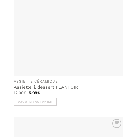
ASSIETTE CÉRAMIQUE
Assiette à dessert PLANTOIR
Le
Le
12.00
€
5.99
€
prix
prix
initial
actuel
AJOUTER AU PANIER
était :
est :
12.00€.
5.99€.
AJOUTER