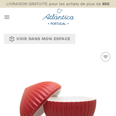
Passer
LIVRAISON GRATUITE pour les achats de plus de
65€
au
contenu
VOIR DANS MON ESPACE
AJOUTER
À MA
LISTE DE
SOUHAITS