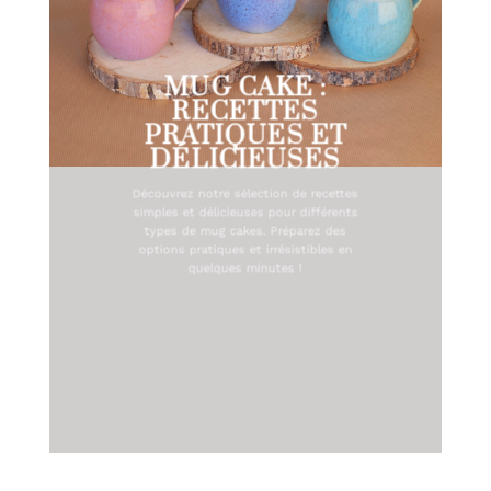
MUG CAKE :
RECETTES
PRATIQUES ET
DÉLICIEUSES
Découvrez notre sélection de recettes
simples et délicieuses pour différents
types de mug cakes. Préparez des
options pratiques et irrésistibles en
quelques minutes !