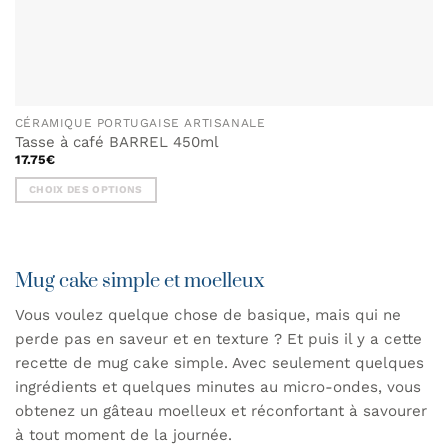
CÉRAMIQUE PORTUGAISE ARTISANALE
Tasse à café BARREL 450ml
17.75
€
CHOIX DES OPTIONS
Ce
produit
a
plusieurs
Mug cake simple et moelleux
variations.
Les
Vous voulez quelque chose de basique, mais qui ne
options
perde pas en saveur et en texture ? Et puis il y a cette
peuvent
recette de mug cake simple. Avec seulement quelques
être
ingrédients et quelques minutes au micro-ondes, vous
choisies
obtenez un gâteau moelleux et réconfortant à savourer
sur
la
à tout moment de la journée.