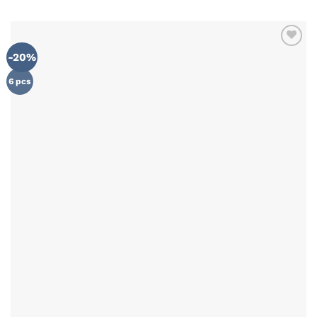
-20%
AJOUTER
À MA
LISTE DE
6 pcs
SOUHAITS