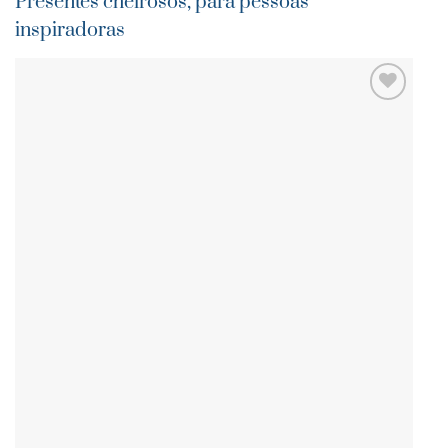
Presentes cheirosos, para pessoas
inspiradoras
ADICIONAR
AOS
FAVORITOS