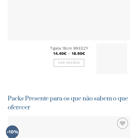
Tigela 18cm BREEZY
Price
14.40
€
–
18.90
€
range:
14.40€
VER OPÇÕES
through
18.90€
This
product
has
multiple
variants.
Packs Presente para os que não sabem o que
The
oferecer
options
may
be
chosen
on
-10%
ADICIONAR
the