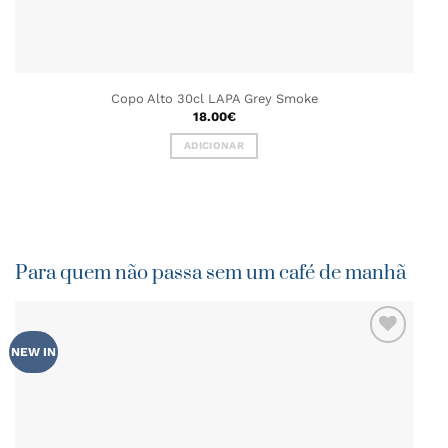
Copo Alto 30cl LAPA Grey Smoke
18.00
€
ADICIONAR
Para quem não passa sem um café de manhã
-
NEW IN
ADICIONAR
AOS
5 
FAVORITOS